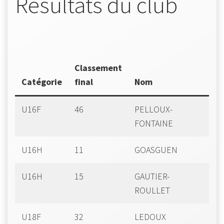
Résultats du club
Classement
Catégorie
final
Nom
P
U16F
46
PELLOUX-
Su
FONTAINE
U16H
11
GOASGUEN
A
U16H
15
GAUTIER-
J
ROULLET
U18F
32
LEDOUX
El