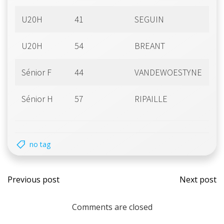
U20H
41
SEGUIN
Ma
U20H
54
BREANT
N
Sénior F
44
VANDEWOESTYNE
Z
Sénior H
57
RIPAILLE
Ar
no tag
Post
Post
Previous post
Next post
navigation
navi
Comments are closed