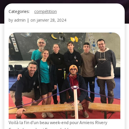
Categories:
compétition
by
admin
|
on
janvier 28, 2024
Voilà la fin d’un beau week-end pour Amiens Rivery