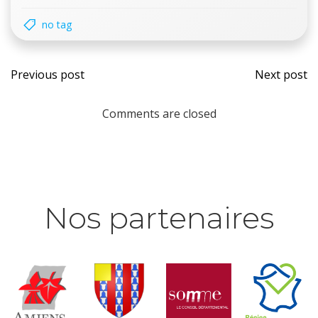
no tag
Post
Post
Previous post
Next post
navigation
navi
Comments are closed
Nos partenaires