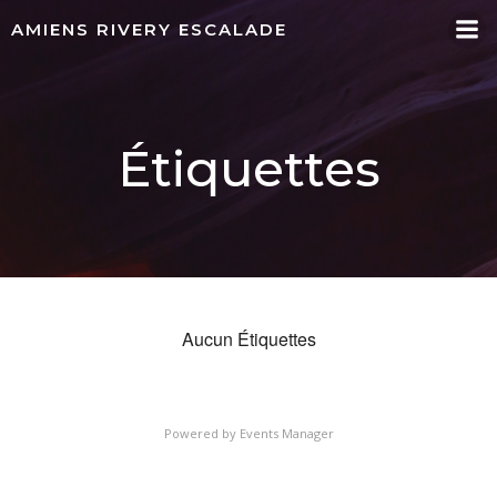
Aller
AMIENS RIVERY ESCALADE
au
contenu
Étiquettes
Aucun Étiquettes
Powered by
Events Manager